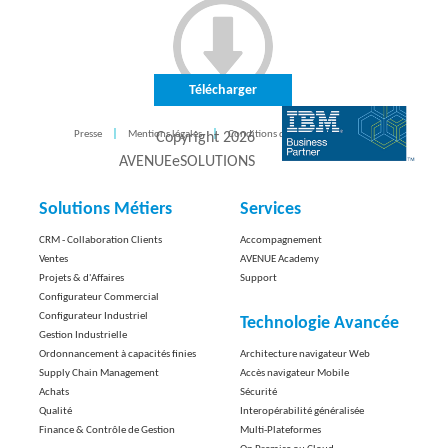
Télécharger
Presse
Mentions légales
Conditions d'utilisation
CONTACT
Copyright
2026
AVENUEeSOLUTIONS
Solutions Métiers
Services
CRM - Collaboration Clients
Accompagnement
Ventes
AVENUE Academy
Projets & d'Affaires
Support
Configurateur Commercial
Configurateur Industriel
Technologie Avancée
Gestion Industrielle
Ordonnancement à capacités finies
Architecture navigateur Web
Supply Chain Management
Accès navigateur Mobile
Achats
Sécurité
Qualité
Interopérabilité généralisée
Finance & Contrôle de Gestion
Multi-Plateformes