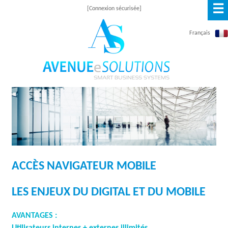
☰
Skip
[Connexion sécurisée]
to
Français
main
content
A
V
E
N
ACCÈS NAVIGATEUR MOBILE
U
E
LES ENJEUX DU DIGITAL ET DU MOBILE
E
AVANTAGES :
S
Utilisateurs internes + externes illimités