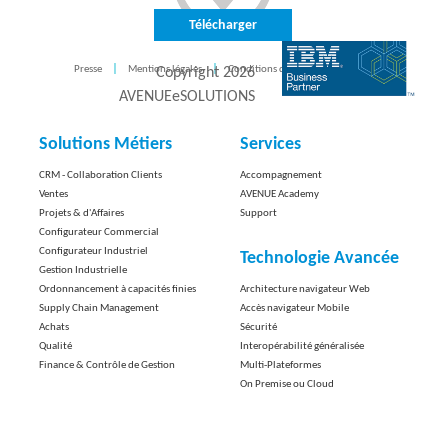
Télécharger
Presse
Mentions légales
Conditions d'utilisation
CONTACT
Copyright
2026
AVENUEeSOLUTIONS
Solutions Métiers
Services
CRM - Collaboration Clients
Accompagnement
Ventes
AVENUE Academy
Projets & d'Affaires
Support
Configurateur Commercial
Configurateur Industriel
Technologie Avancée
Gestion Industrielle
Ordonnancement à capacités finies
Architecture navigateur Web
Supply Chain Management
Accès navigateur Mobile
Achats
Sécurité
Qualité
Interopérabilité généralisée
Finance & Contrôle de Gestion
Multi-Plateformes
On Premise ou Cloud