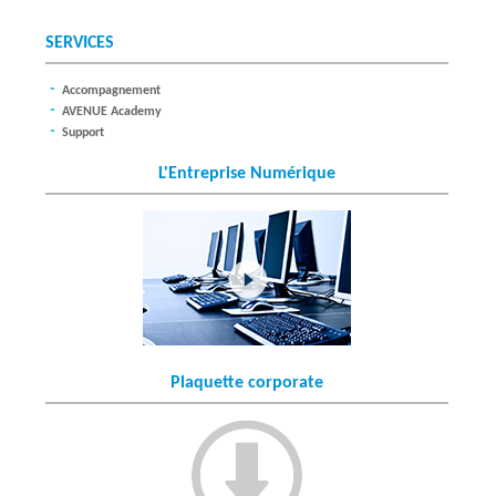
O
SERVICES
L
Accompagnement
U
AVENUE Academy
Support
T
L'Entreprise Numérique
I
O
N
S
Plaquette corporate