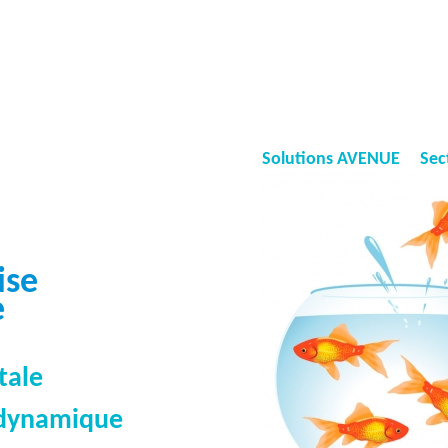
Skip
to
main
content
Solutions AVENUE
Sec
ise
e
tale
t dynamique