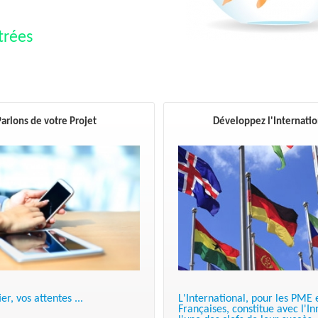
trées
arlons de votre Projet
Développez l'Internatio
L'International, pour les PME 
er, vos attentes ...
Françaises, constitue avec l'In