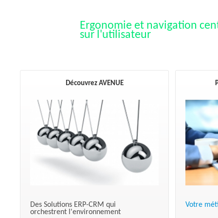
O
L
Ergonomie et navigation cen
sur l'utilisateur
U
T
I
Découvrez AVENUE
P
O
N
S
Des Solutions ERP-CRM qui
Votre méti
orchestrent l'environnement