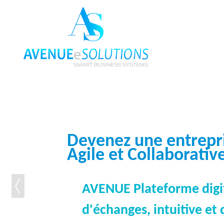
M
A
a
V
i
E
n
N
Devenez une entrepr
Agile et Collaborativ
m
U
e
E
AVENUE Plateforme digi
n
E
u
S
d'échanges, intuitive e