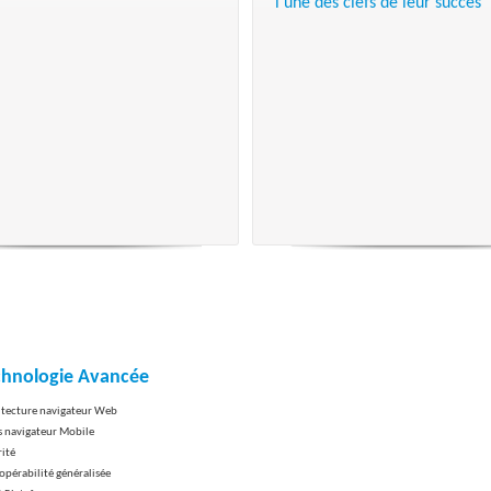
l'une des clefs de leur succès
chnologie Avancée
itecture navigateur Web
s navigateur Mobile
rité
opérabilité généralisée