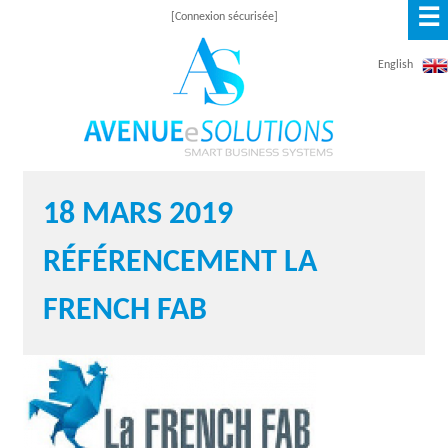
☰
Aller
[Connexion sécurisée]
au
English
contenu
principal
A
18 MARS 2019
V
RÉFÉRENCEMENT LA
E
N
FRENCH FAB
U
E
E
S