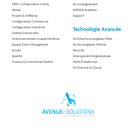
CRM - Collaboration Clients
Accompagnement
Ventes
AVENUE Academy
Projets & d'Affaires
Support
Configurateur Commercial
Configurateur Industriel
Technologie Avancée
Gestion Industrielle
Ordonnancement à capacités finies
Architecture navigateur Web
Supply Chain Management
Accès navigateur Mobile
Achats
Sécurité
Qualité
Interopérabilité généralisée
Finance & Contrôle de Gestion
Multi-Plateformes
On Premise ou Cloud