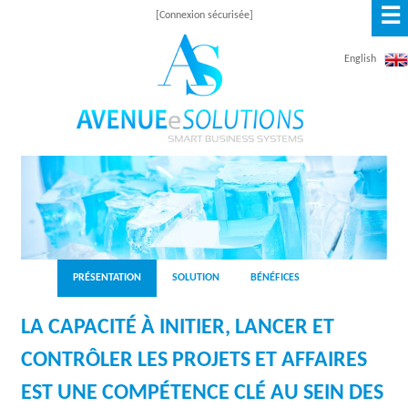
☰
Aller
[Connexion sécurisée]
au
English
contenu
principal
A
V
E
N
PRÉSENTATION
SOLUTION
BÉNÉFICES
U
LA CAPACITÉ À INITIER, LANCER ET
E
CONTRÔLER LES PROJETS ET AFFAIRES
E
EST UNE COMPÉTENCE CLÉ AU SEIN DES
S