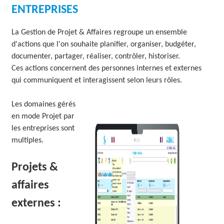
ENTREPRISES
O
L
La Gestion de Projet & Affaires regroupe un ensemble
d'actions que l'on souhaite planifier, organiser, budgéter,
U
documenter, partager, réaliser, contrôler, historiser.
T
Ces actions concernent des personnes internes et externes
qui communiquent et interagissent selon leurs rôles.
I
O
Les domaines gérés
en mode Projet par
N
les entreprises sont
S
multiples.
Projets &
affaires
externes :