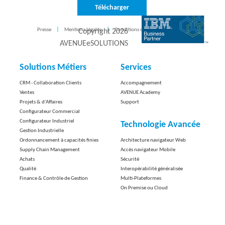
Télécharger
Presse
Mentions légales
Conditions d'utilisation
CONTACT
Copyright
2026
AVENUEeSOLUTIONS
Solutions Métiers
Services
CRM - Collaboration Clients
Accompagnement
Ventes
AVENUE Academy
Projets & d'Affaires
Support
Configurateur Commercial
Configurateur Industriel
Technologie Avancée
Gestion Industrielle
Ordonnancement à capacités finies
Architecture navigateur Web
Supply Chain Management
Accès navigateur Mobile
Achats
Sécurité
Qualité
Interopérabilité généralisée
Finance & Contrôle de Gestion
Multi-Plateformes
On Premise ou Cloud