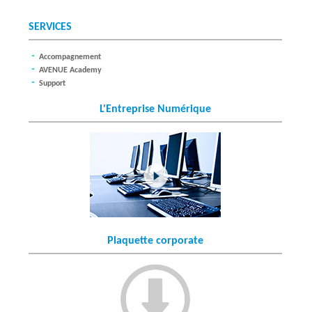
O
SERVICES
L
Accompagnement
U
AVENUE Academy
Support
T
L'Entreprise Numérique
I
O
N
S
Plaquette corporate