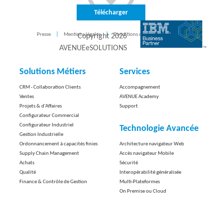
Télécharger
Presse
Mentions légales
Conditions d'utilisation
CONTACT
Copyright
2026
AVENUEeSOLUTIONS
Solutions Métiers
Services
CRM - Collaboration Clients
Accompagnement
Ventes
AVENUE Academy
Projets & d'Affaires
Support
Configurateur Commercial
Configurateur Industriel
Technologie Avancée
Gestion Industrielle
Ordonnancement à capacités finies
Architecture navigateur Web
Supply Chain Management
Accès navigateur Mobile
Achats
Sécurité
Qualité
Interopérabilité généralisée
Finance & Contrôle de Gestion
Multi-Plateformes
On Premise ou Cloud