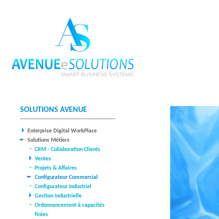
A
V
SOLUTIONS AVENUE
E
Enterprise Digital WorkPlace
Solutions Métiers
N
CRM - Collaboration Clients
Ventes
U
Projets & Affaires
E
Configurateur Commercial
Configurateur Industriel
E
Gestion Industrielle
Ordonnancement à capacités
S
finies