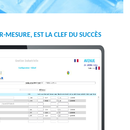
e
d
e
R-MESURE, EST LA CLEF DU SUCCÈS
r
e
c
h
e
r
c
h
e