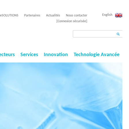
English
EeSOLUTIONS
Partenaires
Actualités
Nous contacter
[Connexion sécurisée]
R
F
e
c
o
ecteurs
Services
Innovation
h
Technologie Avancée
r
e
r
m
c
u
h
e
l
r
a
i
r