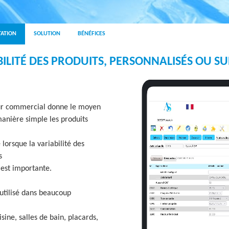
u
TATION
SOLUTION
BÉNÉFICES
BILITÉ DES PRODUITS, PERSONNALISÉS OU SU
ur commercial donne le moyen
anière simple les produits
 lorsque la variabilité des
s
 est importante.
utilisé dans beaucoup
sine, salles de bain, placards,