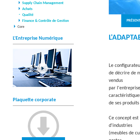
Supply Chain Management
O
Achats
Qualité
L
PRÉSEN
Finance & Contrôle de Gestion
Core
U
L'ADAPTA
L'Entreprise Numérique
T
I
O
Le configurate
de décrire de m
N
vendus
S
par l'entreprise
caractéristique
Plaquette corporate
de ses produits
Ce concept est 
d'industries
(meubles de cui