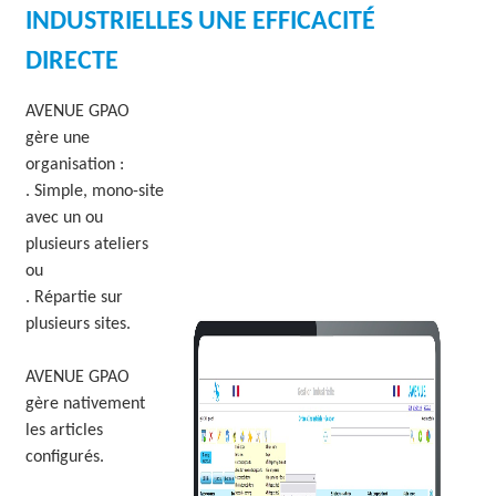
INDUSTRIELLES UNE EFFICACITÉ
O
DIRECTE
L
U
AVENUE GPAO
gère une
T
organisation :
I
. Simple, mono-site
avec un ou
O
plusieurs ateliers
N
ou
. Répartie sur
S
plusieurs sites.
AVENUE GPAO
gère nativement
les articles
configurés.