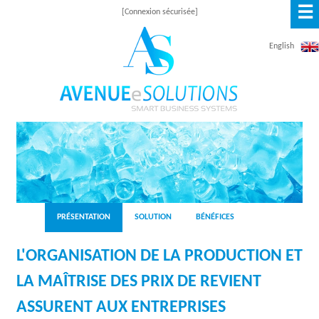
☰
Aller
[Connexion sécurisée]
au
English
contenu
principal
A
V
E
N
PRÉSENTATION
SOLUTION
BÉNÉFICES
U
L'ORGANISATION DE LA PRODUCTION ET
E
LA MAÎTRISE DES PRIX DE REVIENT
E
ASSURENT AUX ENTREPRISES
S