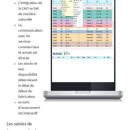
L'intégration de
la CAO se fait
de manière
naturelle
La
communication
avec les
services
commerciaux
et achats est
directe
Les stocks et
leur
disponibilité
déterminent
le délai de
début de
fabrication
Le suivi
d'avancement
est interactif
Les saisies de