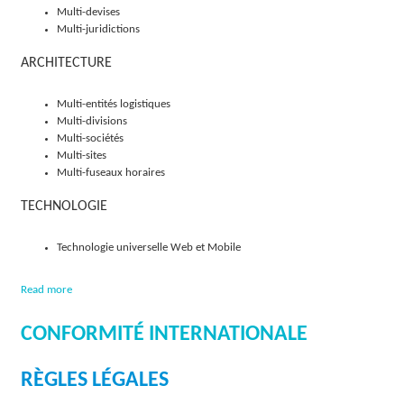
Multi-devises
O
Multi-juridictions
L
ARCHITECTURE
U
Multi-entités logistiques
T
Multi-divisions
Multi-sociétés
I
Multi-sites
Multi-fuseaux horaires
O
TECHNOLOGIE
N
Technologie universelle Web et Mobile
S
a
Read more
b
o
CONFORMITÉ INTERNATIONALE
u
t
D
RÈGLES LÉGALES
é