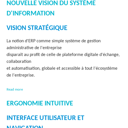
NOUVELLE VISION DU SYSTÈME
u
o
t
n
D'INFORMATION
S
a
u
l
i
VISION STRATÉGIQUE
e
t
e
La notion d'ERP comme simple système de gestion
M
administrative de l'entreprise
u
l
disparaît au profit de celle de plateforme digitale d'échange,
t
collaboration
i
et automatisation, globale et accessible à tout l'écosystème
-
de l'entreprise.
d
e
v
a
Read more
i
b
s
o
ERGONOMIE INTUITIVE
e
u
s
t
N
INTERFACE UTILISATEUR ET
o
u