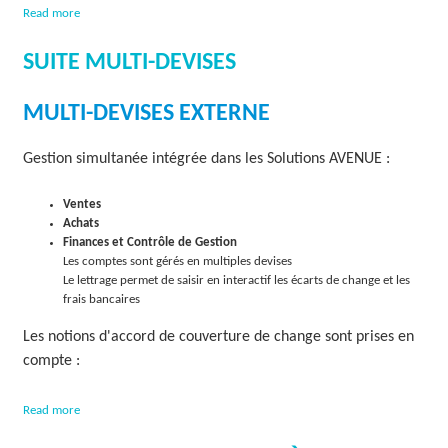
a
Read more
b
o
SUITE MULTI-DEVISES
u
t
C
MULTI-DEVISES EXTERNE
o
n
Gestion simultanée intégrée dans les Solutions AVENUE :
f
o
r
Ventes
m
Achats
i
Finances et Contrôle de Gestion
t
Les comptes sont gérés en multiples devises
é
Le lettrage permet de saisir en interactif les écarts de change et les
i
frais bancaires
n
t
Les notions d'accord de couverture de change sont prises en
e
compte :
r
n
a
a
Read more
b
t
o
i