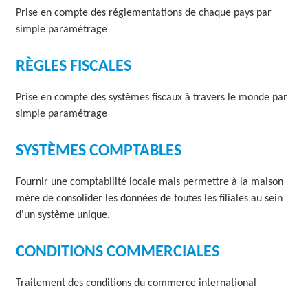
p
Prise en compte des réglementations de chaque pays par
l
simple paramétrage
o
i
e
RÈGLES FISCALES
m
e
n
Prise en compte des systèmes fiscaux à travers le monde par
t
simple paramétrage
i
n
t
SYSTÈMES COMPTABLES
e
r
Fournir une comptabilité locale mais permettre à la maison
n
mère de consolider les données de toutes les filiales au sein
a
t
d'un système unique.
i
o
CONDITIONS COMMERCIALES
n
a
l
Traitement des conditions du commerce international