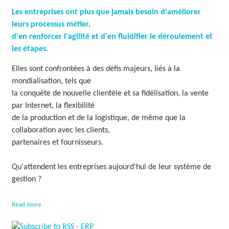
t
n
E
Les entreprises ont plus que jamais besoin d'améliorer
f
r
o
leurs processus métier,
g
r
d'en renforcer l'agilité et d'en fluidifier le déroulement et
o
m
les étapes.
n
a
o
t
Elles sont confrontées à des défis majeurs, liés à la
m
i
i
o
mondialisation, tels que
e
n
la conquête de nouvelle clientèle et sa fidélisation, la vente
i
par Internet, la flexibilité
n
de la production et de la logistique, de même que la
t
u
collaboration avec les clients,
i
partenaires et fournisseurs.
t
i
v
Qu'attendent les entreprises aujourd'hui de leur système de
e
gestion ?
a
Read more
b
o