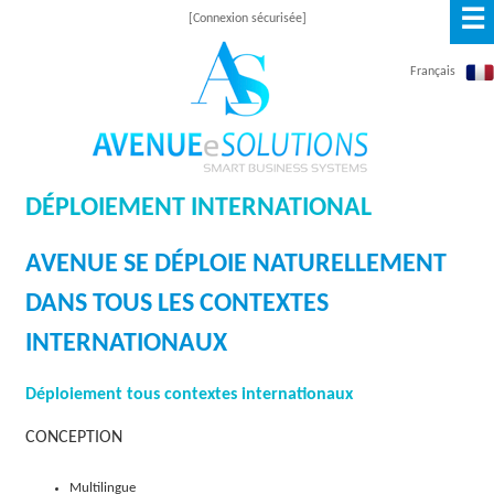
☰
Skip
[Connexion sécurisée]
to
Français
main
content
DÉPLOIEMENT INTERNATIONAL
A
V
AVENUE SE DÉPLOIE NATURELLEMENT
E
DANS TOUS LES CONTEXTES
N
INTERNATIONAUX
U
Déploiement tous contextes internationaux
E
CONCEPTION
E
S
Multilingue