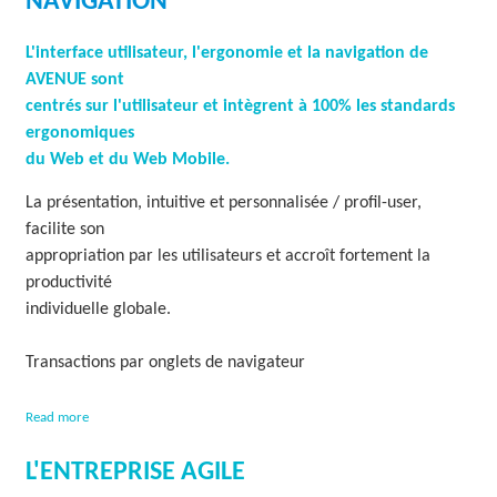
NAVIGATION
v
e
L'interface utilisateur, l'ergonomie et la navigation de
l
AVENUE sont
l
e
centrés sur l'utilisateur et intègrent à 100% les standards
V
ergonomiques
i
du Web et du Web Mobile.
s
i
La présentation, intuitive et personnalisée / profil-user,
o
n
facilite son
d
appropriation par les utilisateurs et accroît fortement la
u
productivité
S
individuelle globale.
y
s
t
Transactions par onglets de navigateur
è
m
a
e
Read more
b
d
o
'
L'ENTREPRISE AGILE
u
i