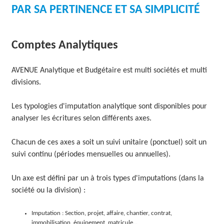
PAR SA PERTINENCE ET SA SIMPLICITÉ
O
L
Comptes Analytiques
U
T
AVENUE Analytique et Budgétaire est multi sociétés et multi
divisions.
I
O
Les typologies d'imputation analytique sont disponibles pour
analyser les écritures selon différents axes.
N
S
Chacun de ces axes a soit un suivi unitaire (ponctuel) soit un
suivi continu (périodes mensuelles ou annuelles).
Un axe est défini par un à trois types d'imputations (dans la
société ou la division) :
Imputation : Section, projet, affaire, chantier, contrat,
immobilisation, équipement, matricule...