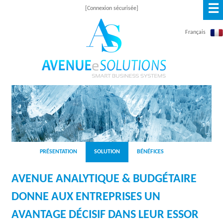
☰
Skip
[Connexion sécurisée]
to
Français
main
content
A
V
E
N
PRÉSENTATION
SOLUTION
BÉNÉFICES
U
AVENUE ANALYTIQUE & BUDGÉTAIRE
E
DONNE AUX ENTREPRISES UN
E
AVANTAGE DÉCISIF DANS LEUR ESSOR
S