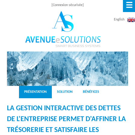
☰
Aller
[Connexion sécurisée]
au
English
contenu
principal
A
V
E
N
PRÉSENTATION
SOLUTION
BÉNÉFICES
U
LA GESTION INTERACTIVE DES DETTES
E
DE L'ENTREPRISE PERMET D'AFFINER LA
E
TRÉSORERIE ET SATISFAIRE LES
S