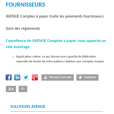
FOURNISSEURS
O
L
AVENUE Comptes à payer traite les paiements fournisseurs
U
Suivi des règlements
T
L'excellence de AVENUE Comptes à payer vous apporte un
I
réel avantage
O
Application native, ce qui donne une capacité de fédération
N
naturelle de toutes les informations relatives aux comptes à payer.
S
Envoyer à un ami
imprimer
A+
A-
SOLUTIONS AVENUE